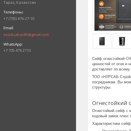
Тараз, Казахстан
+7 (705) 476-27-10
esaduakas85@gmail.com
+7 705 476 2710
Сейф огнестойкий СН
ценностей от огня и
доставляет по всему 
ТОО «НУРСАБ Строй» 
посредникам. Вы може
структуры.
Огнестойкий 
Огнестойкий сейф с 
кодовый замок плюс 
Характеристики сейф