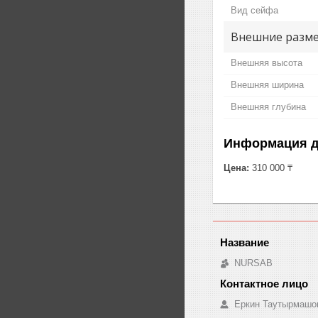
Вид сейфа
Внешние разм
Внешняя высота
Внешняя ширина
Внешняя глубина
Информация д
Цена:
310 000 ₸
NURSAB
Еркин Таутырмашо