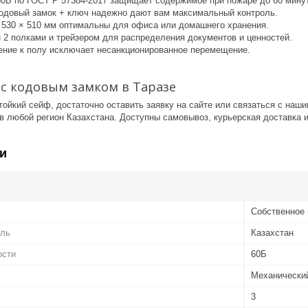
60Б по ГОСТ Р 57384-2017 защищает содержимое при пожаре до 60 минут
одовый замок + ключ надежно дают вам максимальный контроль.
× 530 × 510 мм оптимальны для офиса или домашнего хранения.
 2 полками и трейзером для распределения документов и ценностей.
ение к полу исключает несанкционированное перемещение.
 с кодовым замком в Таразе
тойкий сейф, достаточно оставить заявку на сайте или связаться с на
в любой регион Казахстана. Доступны самовывоз, курьерская доставка 
и
Собственное 
ель
Казахстан
ости
60Б
Механически
3