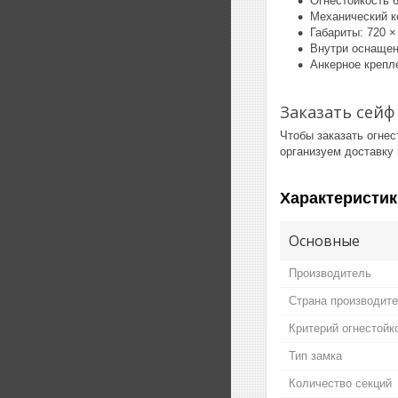
Огнестойкость 
Механический к
Габариты: 720 
Внутри оснащен
Анкерное крепл
Заказать сейф
Чтобы заказать огнес
организуем доставку 
Характеристик
Основные
Производитель
Страна производит
Критерий огнестойк
Тип замка
Количество секций